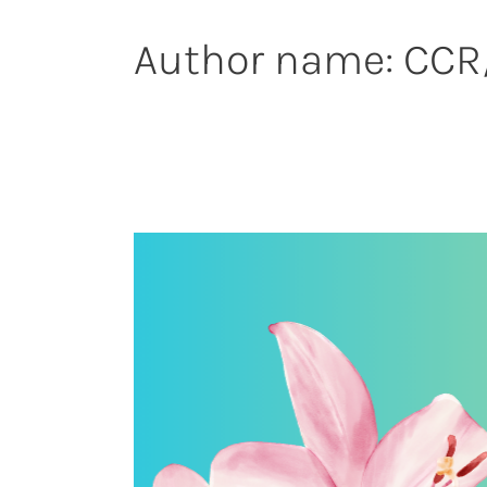
Author name: CCR
01.07.26
|
La
Tournée
d’été
revient
!