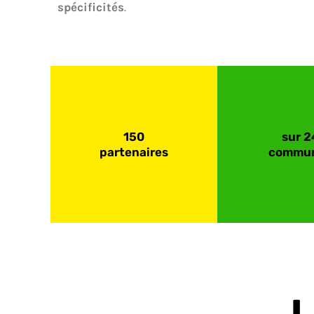
spécificités
.
150
sur 2
partenaires
commu