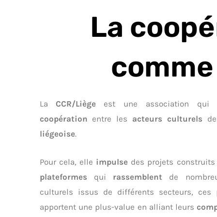
La coopér
comme 
La
CCR/Liège
est une association qui f
coopération
entre les
acteurs culturels
d
liégeoise
.
Pour cela, elle
impulse
des projets construits
plateformes
qui
rassemblent
de nombreu
culturels i
ssus de différents secteurs, ces 
apportent une plus-value en alliant leurs
comp