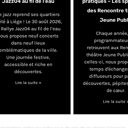
Jazz04 au fil de l’eau
pratiques – Les s
des Rencontre 
e jazz reprend ses quartiers
Jeune Publ
été à Liège ! Le 30 août 2026,
 Rallye Jazz04 au fil de l’eau
Chaque année,
vous propose neuf concerts
programmateur
dans neuf lieux
retrouvent aux Re
emblématiques de la ville.
théâtre Jeune Publi
Une journée festive,
celles-ci, nous pro
accessible et riche en
temps d'échanges
découvertes.
diffuseurs pour p
Lire la suite »
découvertes, pépite
de cœur.
Lire la suite 
opération entre les acteurs culturels de la région liégeoise.