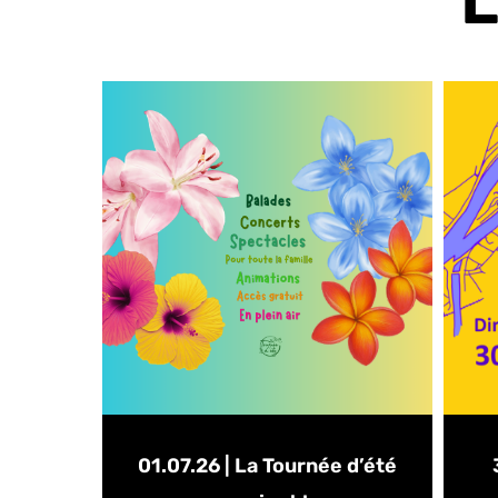
L
01.07.26 | La Tournée d’été