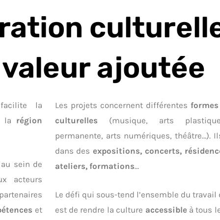
ation culturell
valeur ajoutée
acilite la
Les projets concernent différentes
formes 
e la
région
culturelles
(musique, arts plastiqu
permanente, arts numériques, théâtre…).
I
dans des
expositions, concerts, résidenc
 au sein de
ateliers, formations
…
x acteurs
partenaires
Le défi qui sous-tend l’ensemble du travail
étences
et
est de rendre la culture
accessible
à tous l