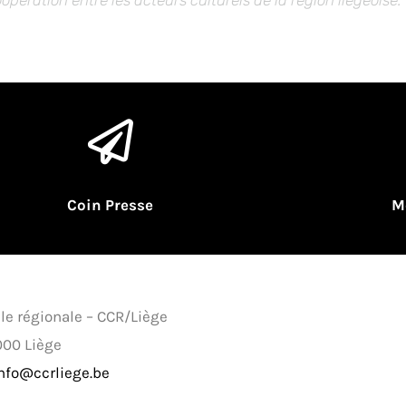
Coin Presse
M
lle régionale – CCR/Liège
000 Liège
nfo@ccrliege.be