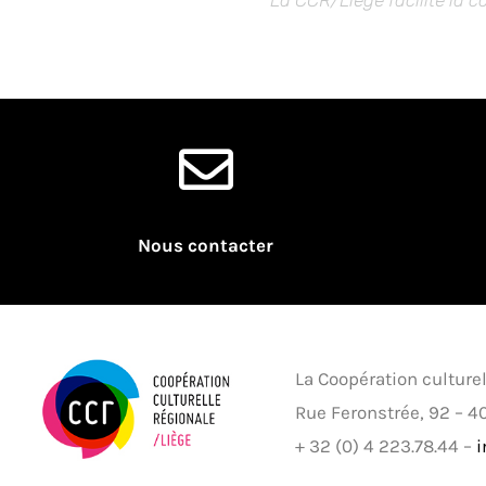
Nous contacter
La Coopération culture
Rue Feronstrée, 92 – 4
+ 32 (0) 4 223.78.44 –
i