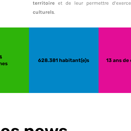
territoire
et de leur permettre d’exerc
culturels
.
4
628.381 habitant(e)s
13 ans de
nes