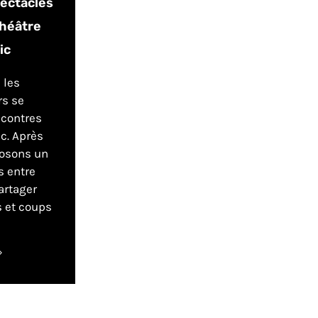
pectacles
théâtre
ic
 les
s se
ncontres
c. Après
posons un
 entre
artager
s et coups
»