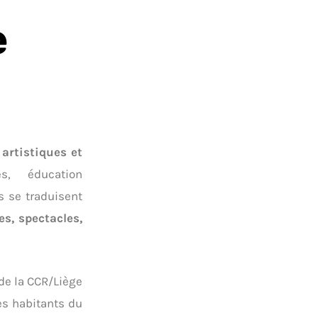
e
artistiques et
es, éducation
ls se traduisent
es, spectacles,
 de la CCR/Liège
es habitants du